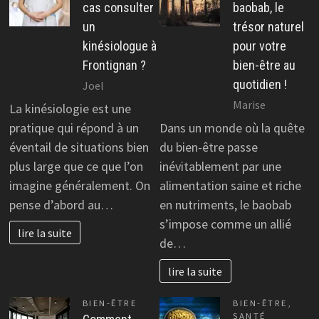
cas consulter
baobab, le
un
trésor naturel
kinésiologue à
pour votre
Frontignan ?
bien-être au
quotidien !
Joel
Marise
La kinésiologie est une
pratique qui répond à un
Dans un monde où la quête
éventail de situations bien
du bien-être passe
plus large que ce que l’on
inévitablement par une
imagine généralement. On
alimentation saine et riche
pense d’abord au…
en nutriments, le baobab
s’impose comme un allié
lire la suite
de…
lire la suite
BIEN-ÊTRE
BIEN-ÊTRE
,
SANTÉ