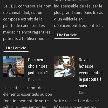
Le CBD, connu sous le nom
indispensable de réaliser le
de cannabidiol, est un
plus grand soin. Dans le cas
composé extrait de la
d’un véhicule en
plante de cannabis. Les
déplacement fréquent tel…
médecins encouragent les
Lire l'article
patients à l’utiliser pour…
Lire l'article
Comment
Devenir
choisir ses
hôtesse
jantes alu ?
événementiel :
le parcours à
Povoski
suivre
Les jantes alu sont des
Kamel
éléments essentiels au bon
fonctionnement de votre
Votre rêve est de devenir
véhicule. Sans jantes, les
hôtesse événementiel ?