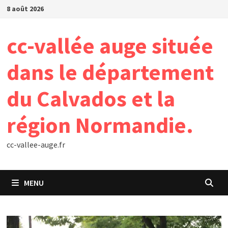
Passer
8 août 2026
au
contenu
cc-vallée auge située
dans le département
du Calvados et la
région Normandie.
cc-vallee-auge.fr
MENU