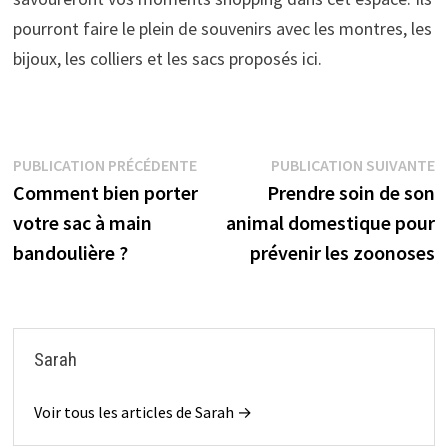
pourront faire le plein de souvenirs avec les montres, les
bijoux, les colliers et les sacs proposés ici.
Navigation
Publication
P
PUBLICATION PRÉCÉDENTE
PUBLICATION SUIVANTE
précédente :
s
Comment bien porter
Prendre soin de son
de
votre sac à main
animal domestique pour
l’article
bandoulière ?
prévenir les zoonoses
Sarah
Voir tous les articles de Sarah →