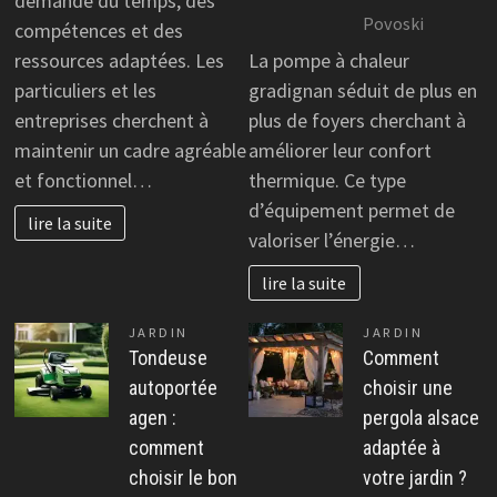
demande du temps, des
Povoski
compétences et des
ressources adaptées. Les
La pompe à chaleur
particuliers et les
gradignan séduit de plus en
entreprises cherchent à
plus de foyers cherchant à
maintenir un cadre agréable
améliorer leur confort
et fonctionnel…
thermique. Ce type
d’équipement permet de
lire la suite
valoriser l’énergie…
lire la suite
JARDIN
JARDIN
Tondeuse
Comment
autoportée
choisir une
agen :
pergola alsace
comment
adaptée à
choisir le bon
votre jardin ?