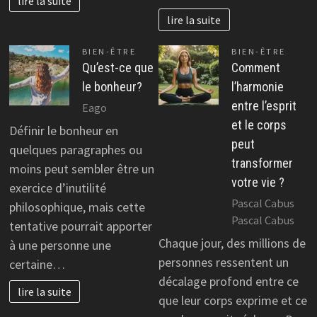
lire la suite
lire la suite
BIEN-ÊTRE
BIEN-ÊTRE
Qu’est-ce que
Comment
le bonheur?
l’harmonie
entre l’esprit
Eago
et le corps
Définir le bonheur en
peut
quelques paragraphes ou
transformer
moins peut sembler être un
votre vie ?
exercice d’inutilité
Pascal Cabus
philosophique, mais cette
Pascal Cabus
tentative pourrait apporter
Chaque jour, des millions de
à une personne une
personnes ressentent un
certaine…
décalage profond entre ce
lire la suite
que leur corps exprime et ce