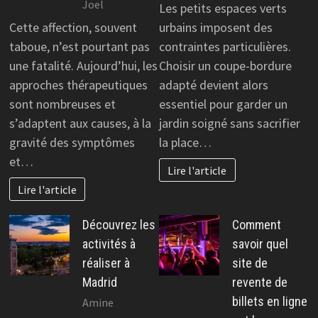
Joel
Les petits espaces verts
Cette affection, souvent
urbains imposent des
taboue, n’est pourtant pas
contraintes particulières.
une fatalité. Aujourd’hui, les
Choisir un coupe-bordure
approches thérapeutiques
adapté devient alors
sont nombreuses et
essentiel pour garder un
s’adaptent aux causes, à la
jardin soigné sans sacrifier
gravité des symptômes
la place…
et…
Lire l'article
Lire l'article
Découvrez les
Comment
activités à
savoir quel
réaliser à
site de
Madrid
revente de
billets en ligne
Amine