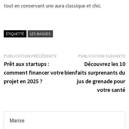
tout en conservant une aura classique et chic.
ÉTIQUETTÉ
LES BAGUES
Navigation
Publication
P
PUBLICATION PRÉCÉDENTE
PUBLICATION SUIVANTE
précédente :
s
Prêt aux startups :
Découvrez les 10
de
comment financer votre
bienfaits surprenants du
l’article
projet en 2025 ?
jus de grenade pour
votre santé
Marise