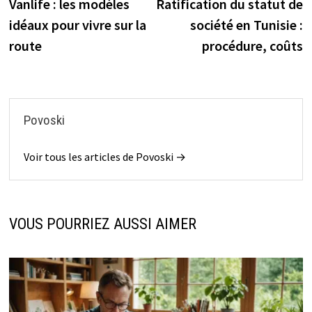
précédente :
s
Vanlife : les modèles
Ratification du statut de
de
idéaux pour vivre sur la
société en Tunisie :
l’article
route
procédure, coûts
Povoski
Voir tous les articles de Povoski →
VOUS POURRIEZ AUSSI AIMER