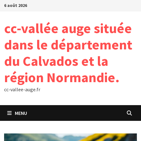
Passer
6 août 2026
au
contenu
cc-vallée auge située
dans le département
du Calvados et la
région Normandie.
cc-vallee-auge.fr
MENU