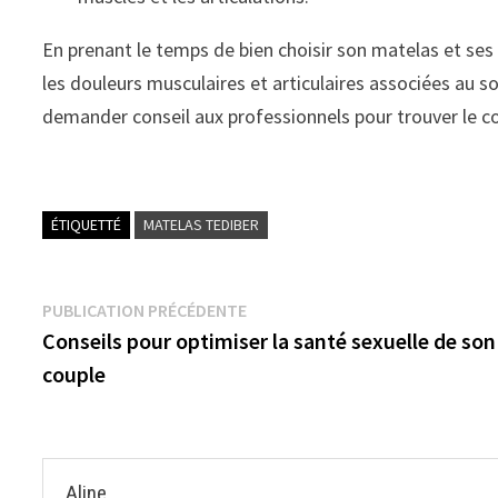
En prenant le temps de bien choisir son matelas et ses a
les douleurs musculaires et articulaires associées au 
demander conseil aux professionnels pour trouver le c
ÉTIQUETTÉ
MATELAS TEDIBER
Navigation
Publication
PUBLICATION PRÉCÉDENTE
précédente :
Conseils pour optimiser la santé sexuelle de son
de
couple
l’article
Aline