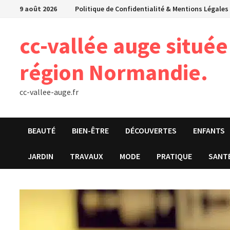
Passer
9 août 2026
Politique de Confidentialité & Mentions Légales
au
contenu
cc-vallée auge situé
région Normandie.
cc-vallee-auge.fr
BEAUTÉ
BIEN-ÊTRE
DÉCOUVERTES
ENFANTS
JARDIN
TRAVAUX
MODE
PRATIQUE
SANT