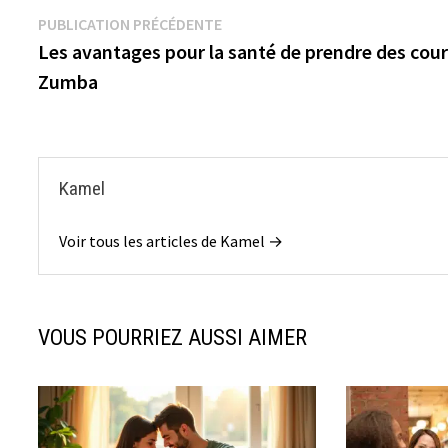
Navigation
Publication
PUBLICATION PRÉCÉDENTE
précédente :
Les avantages pour la santé de prendre des cour
de
Zumba
l’article
Kamel
Voir tous les articles de Kamel →
VOUS POURRIEZ AUSSI AIMER