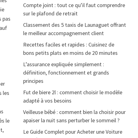
llés
Compte joint : tout ce qu’il faut comprendre
ie
sur le plafond de retrait
s pas
Classement des 5 taxis de Launaguet offrant
sauf
le meilleur accompagnement client
Recettes faciles et rapides : Cuisinez de
bons petits plats en moins de 20 minutes
L’assurance expliquée simplement :
définition, fonctionnement et grands
principes
uer
Fut de biere 2l : comment choisir le modèle
s les
adapté à vos besoins
ns
Veilleuse bébé : comment bien la choisir pour
apaiser la nuit sans perturber le sommeil ?
ès le
t,
Le Guide Complet pour Acheter une Voiture