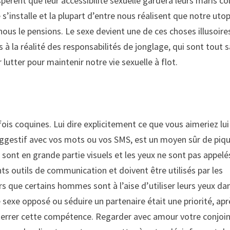
èrent que leur accessibilité sexuelle gardera leurs maris co
s’installe et la plupart d’entre nous réalisent que notre utop
ous le pensions. Le sexe devient une de ces choses illusoire
à la réalité des responsabilités de jonglage, qui sont tout 
utter pour maintenir notre vie sexuelle à flot.
s coquines. Lui dire explicitement ce que vous aimeriez lui
 suggestif avec vos mots ou vos SMS, est un moyen sûr de piq
sont en grande partie visuels et les yeux ne sont pas appelé
ts outils de communication et doivent être utilisés par les
 que certains hommes sont à l’aise d’utiliser leurs yeux da
 sexe opposé ou séduire un partenaire était une priorité, apr
errer cette compétence. Regarder avec amour votre conjoin