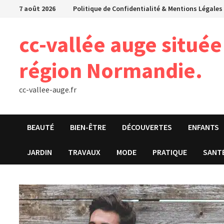
Passer
7 août 2026
Politique de Confidentialité & Mentions Légales
au
contenu
cc-vallée auge situé
région Normandie.
cc-vallee-auge.fr
BEAUTÉ
BIEN-ÊTRE
DÉCOUVERTES
ENFANTS
JARDIN
TRAVAUX
MODE
PRATIQUE
SANT