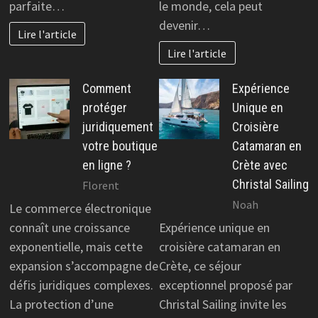
parfaite…
le monde, cela peut
devenir…
Lire l'article
Lire l'article
Comment
Expérience
protéger
Unique en
juridiquement
Croisière
votre boutique
Catamaran en
en ligne ?
Crète avec
Christal Sailing
Florent
Noah
Le commerce électronique
connaît une croissance
Expérience unique en
exponentielle, mais cette
croisière catamaran en
expansion s’accompagne de
Crète, ce séjour
défis juridiques complexes.
exceptionnel proposé par
La protection d’une
Christal Sailing invite les