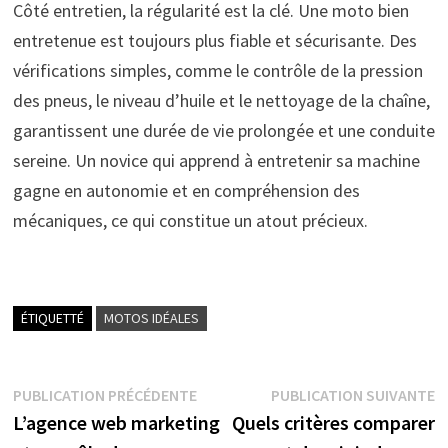
Côté entretien, la régularité est la clé. Une moto bien
entretenue est toujours plus fiable et sécurisante. Des
vérifications simples, comme le contrôle de la pression
des pneus, le niveau d’huile et le nettoyage de la chaîne,
garantissent une durée de vie prolongée et une conduite
sereine. Un novice qui apprend à entretenir sa machine
gagne en autonomie et en compréhension des
mécaniques, ce qui constitue un atout précieux.
ÉTIQUETTÉ
MOTOS IDÉALES
Navigation
Publication
P
PUBLICATION PRÉCÉDENTE
PUBLICATION SUIVANTE
précédente :
s
L’agence web marketing
Quels critères comparer
de