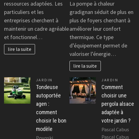
ressources adaptées. Les
La pompe à chaleur
particuliers et les
gradignan séduit de plus en
entreprises cherchent à
plus de foyers cherchant à
maintenir un cadre agréable
améliorer leur confort
et fonctionnel…
thermique. Ce type
d’équipement permet de
lire la suite
valoriser l’énergie…
lire la suite
JARDIN
JARDIN
Tondeuse
Comment
autoportée
choisir une
agen :
pergola alsace
comment
adaptée à
choisir le bon
votre jardin ?
modèle
Pascal Cabus
Pascal Cabus
Povoski