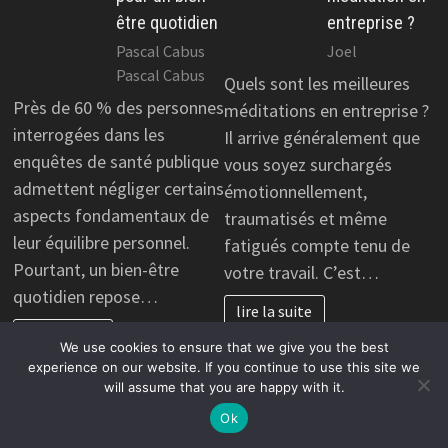
être quotidien
entreprise ?
Pascal Cabus
Joel
Pascal Cabus
Quels sont les meilleures
Près de 60 % des personnes
méditations en entreprise ?
interrogées dans les
Il arrive généralement que
enquêtes de santé publique
vous soyez surchargés
admettent négliger certains
émotionnellement,
aspects fondamentaux de
traumatisés et même
leur équilibre personnel.
fatigués compte tenu de
Pourtant, un bien-être
votre travail. C’est…
quotidien repose…
lire la suite
lire la suite
We use cookies to ensure that we give you the best
experience on our website. If you continue to use this site we
BIEN-ÊTRE
BIEN-ÊTRE
will assume that you are happy with it.
Comment
Qu’est-ce que
Ok
l’hypnose
le bonheur?