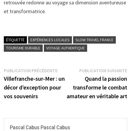
retrouvée redonne au voyage sa dimension aventureuse
et transformatrice.
ÉTIQUETTÉ
EXPÉRIENCES LOCALES
SLOW TRAVEL FRANCE
TOURISME DURABLE
VOYAGE AUTHENTIQUE
Navigation
Publication
P
PUBLICATION PRÉCÉDENTE
PUBLICATION SUIVANTE
précédente :
s
Villefranche-sur-Mer : un
Quand la passion
de
décor d’exception pour
transforme le combat
l’article
vos souvenirs
amateur en véritable art
Pascal Cabus Pascal Cabus