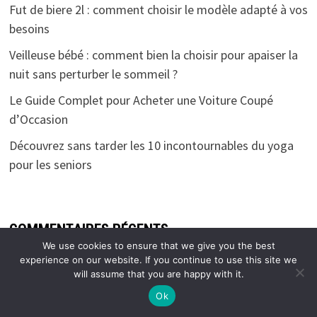
Fut de biere 2l : comment choisir le modèle adapté à vos
besoins
Veilleuse bébé : comment bien la choisir pour apaiser la
nuit sans perturber le sommeil ?
Le Guide Complet pour Acheter une Voiture Coupé
d’Occasion
Découvrez sans tarder les 10 incontournables du yoga
pour les seniors
COMMENTAIRES RÉCENTS
We use cookies to ensure that we give you the best
experience on our website. If you continue to use this site we
Debuisson
dans
comment nettoyer un chauffe-eau avec
will assume that you are happy with it.
du vinaigre
Ok
Link your site
dans
Quels sont les atouts d’un logiciel