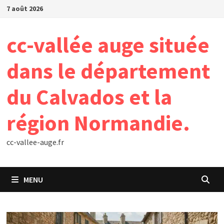
Passer
7 août 2026
au
contenu
cc-vallée auge située
dans le département
du Calvados et la
région Normandie.
cc-vallee-auge.fr
MENU