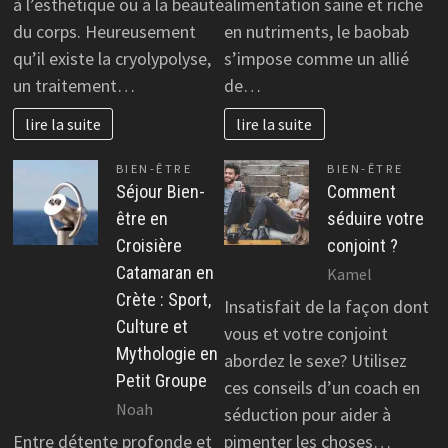
à l’esthétique ou à la beauté
alimentation saine et riche
du corps. Heureusement
en nutriments, le baobab
qu’il existe la cryolypolyse,
s’impose comme un allié
un traitement…
de…
lire la suite
lire la suite
BIEN-ÊTRE
BIEN-ÊTRE
Séjour Bien-
Comment
être en
séduire votre
Croisière
conjoint ?
Catamaran en
Kamel
Crète : Sport,
Insatisfait de la façon dont
Culture et
vous et votre conjoint
Mythologie en
abordez le sexe? Utilisez
Petit Groupe
ces conseils d’un coach en
Noah
séduction pour aider à
Entre détente profonde et
pimenter les choses…