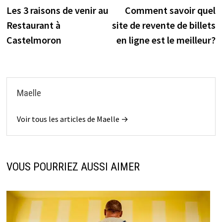
précédente :
s
Les 3 raisons de venir au
Comment savoir quel
de
Restaurant à
site de revente de billets
l’article
Castelmoron
en ligne est le meilleur?
Maelle
Voir tous les articles de Maelle →
VOUS POURRIEZ AUSSI AIMER