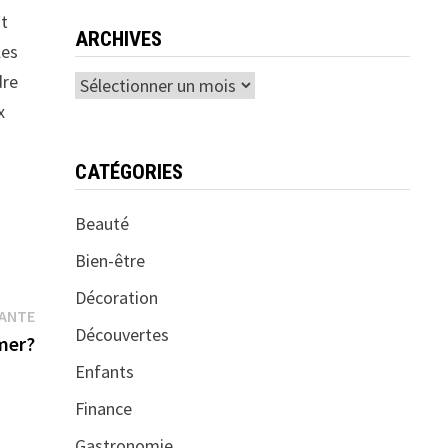
it
ARCHIVES
les
dre
Archives
x
CATÉGORIES
Beauté
Bien-être
Décoration
Publication
VANTE
Découvertes
suivante :
omer?
Enfants
Finance
Gastronomie