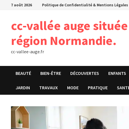
Passer
7 août 2026
Politique de Confidentialité & Mentions Légales
au
contenu
cc-vallée auge situé
région Normandie.
cc-vallee-auge.fr
BEAUTÉ
BIEN-ÊTRE
DÉCOUVERTES
ENFANTS
JARDIN
TRAVAUX
MODE
PRATIQUE
SANT