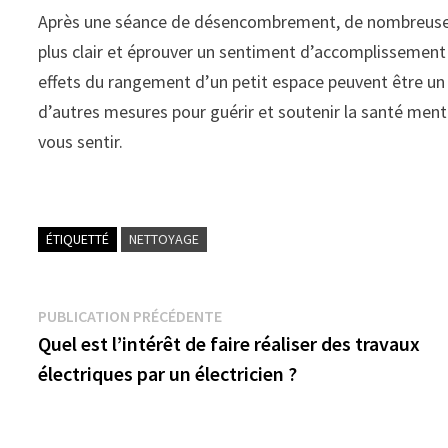
Après une séance de désencombrement, de nombreuses p
plus clair et éprouver un sentiment d’accomplissement e
effets du rangement d’un petit espace peuvent être un e
d’autres mesures pour guérir et soutenir la santé ment
vous sentir.
ÉTIQUETTÉ
NETTOYAGE
Navigation
Publication
PUBLICATION PRÉCÉDENTE
précédente :
Quel est l’intérêt de faire réaliser des travaux
de
électriques par un électricien ?
l’article