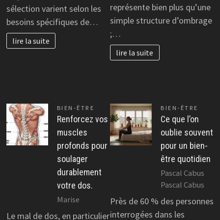
représente bien plus qu’une
sélection varient selon les
simple structure d’ombrage
besoins spécifiques de…
;…
lire la suite
lire la suite
BIEN-ÊTRE
BIEN-ÊTRE
Renforcez vos
Ce que l’on
muscles
oublie souvent
profonds pour
pour un bien-
soulager
être quotidien
durablement
Pascal Cabus
Pascal Cabus
votre dos.
Marise
Près de 60 % des personnes
interrogées dans les
Le mal de dos, en particulier