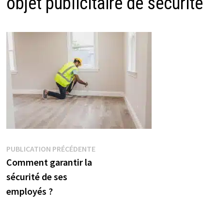
objet publicitaire de sécurité
Navigation
Publication
PUBLICATION PRÉCÉDENTE
précédente :
Comment garantir la
de
sécurité de ses
l’article
employés ?