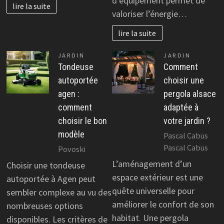
d’équipement permet de
lire la suite
valoriser l’énergie…
lire la suite
JARDIN
JARDIN
Tondeuse
Comment
autoportée
choisir une
agen :
pergola alsace
comment
adaptée à
choisir le bon
votre jardin ?
modèle
Pascal Cabus
Pascal Cabus
Povoski
L’aménagement d’un
Choisir une tondeuse
espace extérieur est une
autoportée à Agen peut
quête universelle pour
sembler complexe au vu des
améliorer le confort de son
nombreuses options
habitat. Une pergola
disponibles. Les critères de