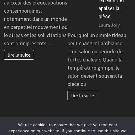
rafraîchir et
au cœur des préoccupations
apaiser la
contemporaines,
pièce
notamment dans un monde
Laura Joly
en perpétuel mouvement où
le stress et les sollicitations
Pourquoi un simple rideau
sont omniprésents.…
peut changer l’ambiance
d’un salon en période de
lire la suite
fortes chaleurs Quand la
température grimpe, le
salon devient souvent la
pièce où…
lire la suite
We use cookies to ensure that we give you the best
Copyright © 2026
cc-vallée auge située dans le département
experience on our website. If you continue to use this site we