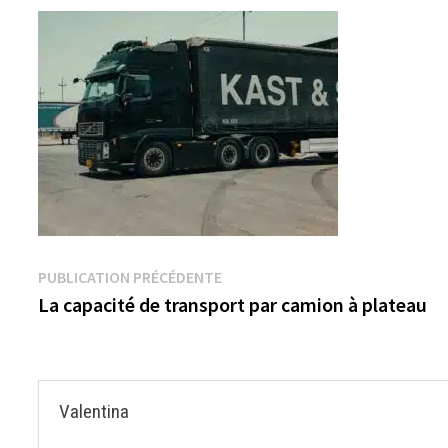
Navigation
Publication
PUBLICATION PRÉCÉDENTE
précédente :
La capacité de transport par camion à plateau
de
l’article
Valentina