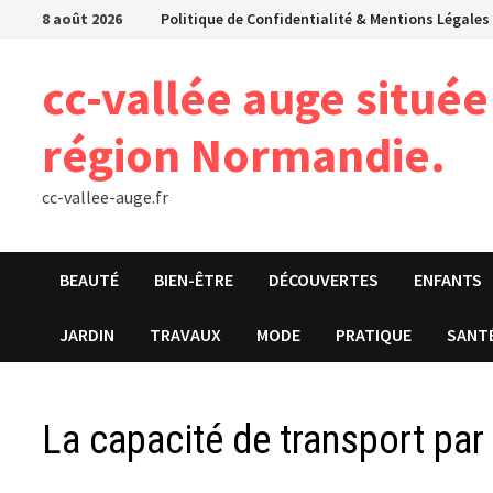
Passer
8 août 2026
Politique de Confidentialité & Mentions Légales
au
contenu
cc-vallée auge situé
région Normandie.
cc-vallee-auge.fr
BEAUTÉ
BIEN-ÊTRE
DÉCOUVERTES
ENFANTS
JARDIN
TRAVAUX
MODE
PRATIQUE
SANT
La capacité de transport par