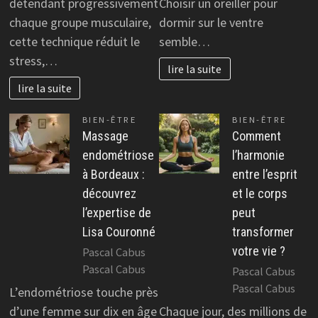
détendant progressivement
Choisir un oreiller pour
chaque groupe musculaire,
dormir sur le ventre
cette technique réduit le
semble…
stress,…
lire la suite
lire la suite
BIEN-ÊTRE
BIEN-ÊTRE
Massage
Comment
endométriose
l’harmonie
à Bordeaux :
entre l’esprit
découvrez
et le corps
l’expertise de
peut
Lisa Couronné
transformer
votre vie ?
Pascal Cabus
Pascal Cabus
Pascal Cabus
Pascal Cabus
L’endométriose touche près
d’une femme sur dix en âge
Chaque jour, des millions de