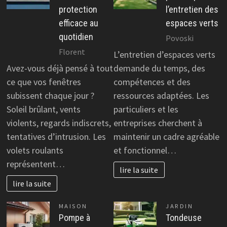
protection
l’entretien des
efficace au
espaces verts
quotidien
Povoski
Florent
L’entretien d’espaces verts
Avez-vous déjà pensé à tout
demande du temps, des
ce que vos fenêtres
compétences et des
subissent chaque jour ?
ressources adaptées. Les
Soleil brûlant, vents
particuliers et les
violents, regards indiscrets,
entreprises cherchent à
tentatives d’intrusion. Les
maintenir un cadre agréable
volets roulants
et fonctionnel…
représentent…
lire la suite
lire la suite
MAISON
JARDIN
Pompe à
Tondeuse