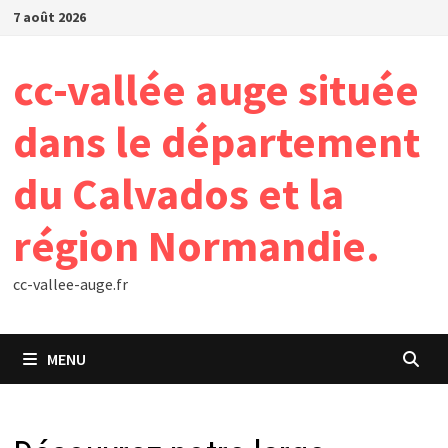
Passer
7 août 2026
au
contenu
cc-vallée auge située
dans le département
du Calvados et la
région Normandie.
cc-vallee-auge.fr
MENU