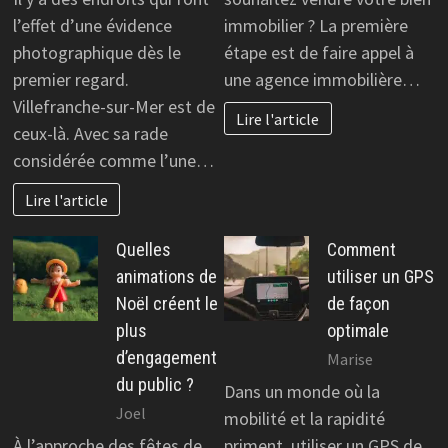
l’effet d’une évidence
immobilier ? La première
photographique dès le
étape est de faire appel à
premier regard.
une agence immobilière…
Villefranche-sur-Mer est de
Lire l'article
ceux-là. Avec sa rade
considérée comme l’une…
Lire l'article
Quelles
Comment
animations de
utiliser un GPS
Noël créent le
de façon
plus
optimale
d’engagement
Marise
du public ?
Dans un monde où la
Joel
mobilité et la rapidité
À l’approche des fêtes de
priment, utiliser un GPS de