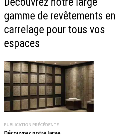
Découvrez notre large
gamme de revêtements en
carrelage pour tous vos
espaces
Navigation
Publication
PUBLICATION PRÉCÉDENTE
précédente :
Découvrez notre large