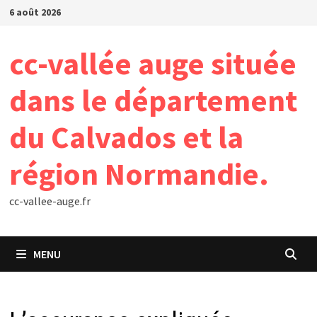
Passer
6 août 2026
au
contenu
cc-vallée auge située
dans le département
du Calvados et la
région Normandie.
cc-vallee-auge.fr
MENU