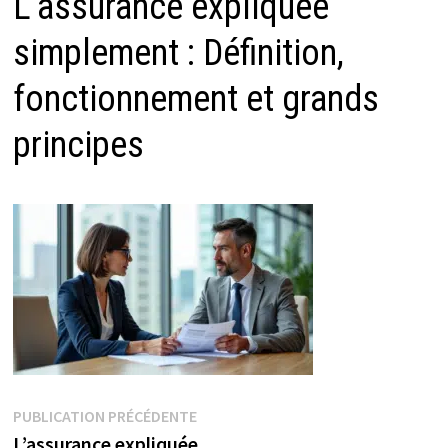
L’assurance expliquée
simplement : Définition,
fonctionnement et grands
principes
Navigation
Publication
PUBLICATION PRÉCÉDENTE
précédente :
L’assurance expliquée