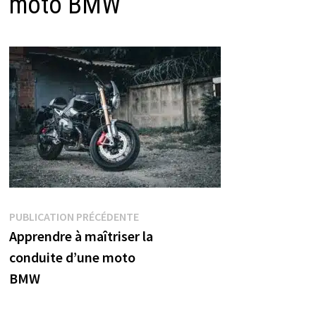
moto BMW
Navigation
Publication
PUBLICATION PRÉCÉDENTE
précédente :
Apprendre à maîtriser la
de
conduite d’une moto
l’article
BMW