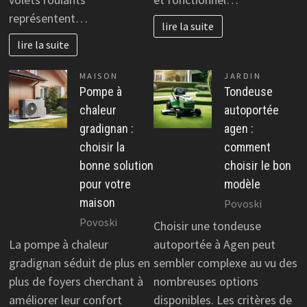
représentent…
lire la suite
lire la suite
MAISON
JARDIN
Pompe à
Tondeuse
chaleur
autoportée
gradignan :
agen :
choisir la
comment
bonne solution
choisir le bon
pour votre
modèle
maison
Povoski
Povoski
Choisir une tondeuse
La pompe à chaleur
autoportée à Agen peut
gradignan séduit de plus en
sembler complexe au vu des
plus de foyers cherchant à
nombreuses options
améliorer leur confort
disponibles. Les critères de