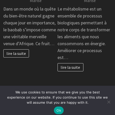
Marise
Marise
Dans un monde où la quête
Le métabolisme est un
du bien-être naturel gagne
ensemble de processus
chaque jour en importance,
biologiques permettant à
le baobab s’impose comme
notre corps de transformer
une véritable merveille
les aliments que nous
venue d’Afrique. Ce fruit…
consommons en énergie.
Améliorer ce processus
lire la suite
est…
lire la suite
We use cookies to ensure that we give you the best
Copyright © 2026
cc-vallée auge située dans le département
experience on our website. If you continue to use this site we
will assume that you are happy with it.
du Calvados et la région Normandie.
. Alimenté par
WordPress
et
Bam
.
Ok