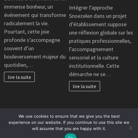
immense bonheur, un
Intégrer l’approche
événement qui transforme
Snoezelen dans un projet
radicalement la vie.
d’établissement suppose
Pourtant, cette joie
une réflexion globale sur les
profonde s’accompagne
pratiques professionnelles,
souvent d’un
l’accompagnement
bouleversement majeur du
sensoriel et la culture
quotidien,…
institutionnelle. Cette
démarche ne se…
lire la suite
lire la suite
We use cookies to ensure that we give you the best
Copyright © 2026
cc-vallée auge située dans le département
experience on our website. If you continue to use this site we
will assume that you are happy with it.
du Calvados et la région Normandie.
. Alimenté par
WordPress
et
Bam
.
Ok