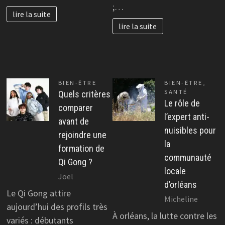
;…
lire la suite
lire la suite
BIEN-ÊTRE
BIEN-ÊTRE
,
SANTÉ
Quels critères
Le rôle de
comparer
l’expert anti-
avant de
nuisibles pour
rejoindre une
la
formation de
communauté
Qi Gong ?
locale
Joel
d’orléans
Le Qi Gong attire
Micheline
aujourd’hui des profils très
À orléans, la lutte contre les
variés : débutants