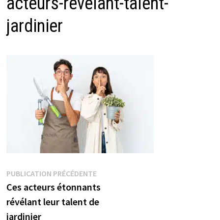
acteurs-revelant-talent-
jardinier
Navigation
Publication
PUBLICATION PRÉCÉDENTE
précédente :
Ces acteurs étonnants
de
révélant leur talent de
l’article
jardinier