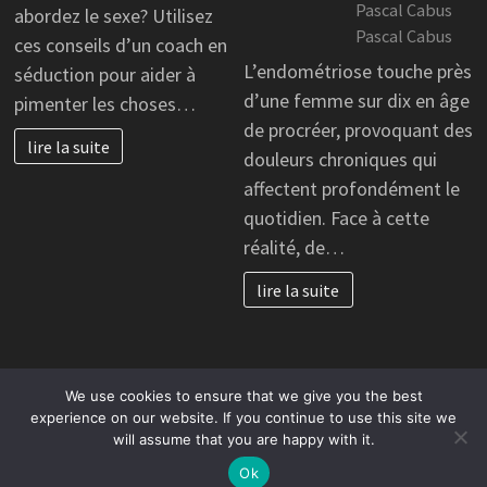
Pascal Cabus
abordez le sexe? Utilisez
Pascal Cabus
ces conseils d’un coach en
L’endométriose touche près
séduction pour aider à
d’une femme sur dix en âge
pimenter les choses…
de procréer, provoquant des
lire la suite
douleurs chroniques qui
affectent profondément le
quotidien. Face à cette
réalité, de…
lire la suite
We use cookies to ensure that we give you the best
Copyright © 2026
cc-vallée auge située dans le département
experience on our website. If you continue to use this site we
will assume that you are happy with it.
du Calvados et la région Normandie.
. Alimenté par
WordPress
et
Bam
.
Ok