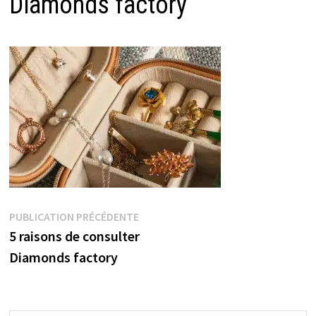
Diamonds factory
Navigation
Publication
PUBLICATION PRÉCÉDENTE
précédente :
5 raisons de consulter
de
Diamonds factory
l’article