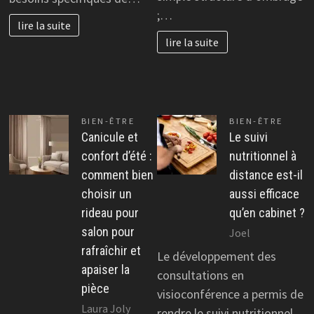
;…
lire la suite
lire la suite
BIEN-ÊTRE
BIEN-ÊTRE
Canicule et
Le suivi
confort d’été :
nutritionnel à
comment bien
distance est-il
choisir un
aussi efficace
rideau pour
qu’en cabinet ?
salon pour
Joel
rafraîchir et
Le développement des
apaiser la
consultations en
pièce
visioconférence a permis de
Laura Joly
rendre le suivi nutritionnel