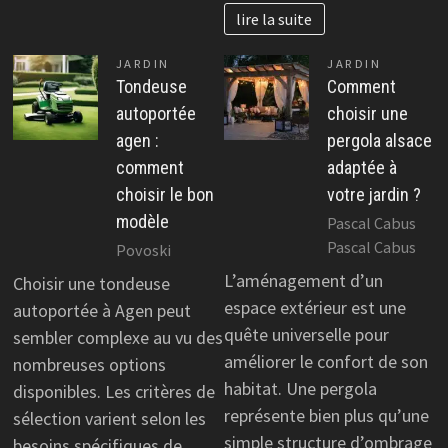
lire la suite
JARDIN
JARDIN
Tondeuse
Comment
autoportée
choisir une
agen :
pergola alsace
comment
adaptée à
choisir le bon
votre jardin ?
modèle
Pascal Cabus
Pascal Cabus
Povoski
L’aménagement d’un
Choisir une tondeuse
espace extérieur est une
autoportée à Agen peut
quête universelle pour
sembler complexe au vu des
améliorer le confort de son
nombreuses options
habitat. Une pergola
disponibles. Les critères de
représente bien plus qu’une
sélection varient selon les
simple structure d’ombrage
besoins spécifiques de…