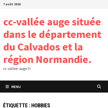
Passer
7 août 2026
au
contenu
cc-vallée auge située
dans le département
du Calvados et la
région Normandie.
cc-vallee-auge.fr
MENU
ÉTIQUETTE :
HOBBIES