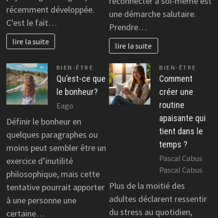
reconnecter à soi-même est
récemment développée.
une démarche salutaire.
C’est le fait…
Prendre…
lire la suite
lire la suite
BIEN-ÊTRE
BIEN-ÊTRE
Qu’est-ce que
Comment
le bonheur?
créer une
routine
Eago
apaisante qui
Définir le bonheur en
tient dans le
quelques paragraphes ou
temps ?
moins peut sembler être un
Pascal Cabus
exercice d’inutilité
Pascal Cabus
philosophique, mais cette
Plus de la moitié des
tentative pourrait apporter
adultes déclarent ressentir
à une personne une
du stress au quotidien,
certaine…