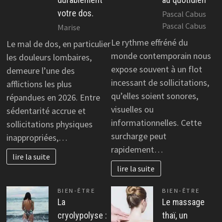
votre dos.
Pascal Cabus
Pascal Cabus
Marise
Le rythme effréné du
Le mal de dos, en particulier
monde contemporain nous
les douleurs lombaires,
expose souvent à un flot
demeure l’une des
incessant de sollicitations,
afflictions les plus
qu’elles soient sonores,
répandues en 2026. Entre
visuelles ou
sédentarité accrue et
informationnelles. Cette
sollicitations physiques
surcharge peut
inappropriées,…
rapidement…
lire la suite
lire la suite
BIEN-ÊTRE
BIEN-ÊTRE
La
Le massage
cryolypolyse :
thaï, un