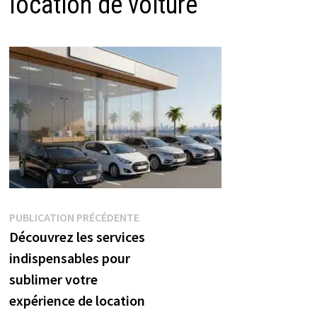
location de voiture
Navigation
Publication
PUBLICATION PRÉCÉDENTE
précédente :
Découvrez les services
de
indispensables pour
l’article
sublimer votre
expérience de location