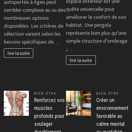
espace extérieur est une
autoportée à Agen peut
quête universelle pour
sembler complexe au vu des
améliorer le confort de son
nombreuses options
habitat. Une pergola
disponibles. Les critères de
représente bien plus qu’une
sélection varient selon les
simple structure d’ombrage
besoins spécifiques de…
;…
lire la suite
lire la suite
BIEN-ÊTRE
BIEN-ÊTRE
Renforcez vos
Créer un
muscles
environnement
profonds pour
favorable au
soulager
calme mental
durablement
au quotidien