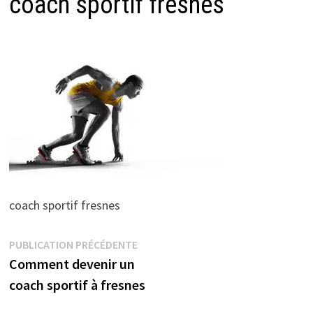
coach sportif fresnes
coach sportif fresnes
Navigation
Publication
PUBLICATION PRÉCÉDENTE
précédente :
Comment devenir un
de
coach sportif à fresnes
l’article