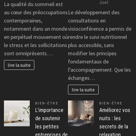
Joel
La qualité du sommeil est
au cœur des préoccupations
Le développement des
contemporaines,
consultations en
notamment dans un monde
visioconférence a permis de
en perpétuel mouvement où
rendre le suivi nutritionnel
le stress et les sollicitations
plus accessible, sans
sont omniprésents.…
modifier les principes
fondamentaux de
lire la suite
l’accompagnement. Que les
échanges…
lire la suite
BIEN-ÊTRE
BIEN-ÊTRE
L’importance
Améliorez vos
de soutenir
nuits : les
les petites
secrets de la
entreprises de
relaxation