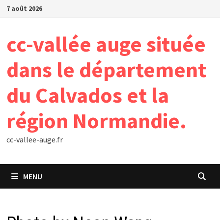
Passer
7 août 2026
au
contenu
cc-vallée auge située
dans le département
du Calvados et la
région Normandie.
cc-vallee-auge.fr
MENU