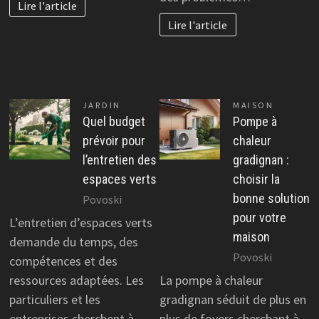
Lire l'article
Lire l'article
JARDIN
MAISON
Quel budget
Pompe à
prévoir pour
chaleur
l’entretien des
gradignan :
espaces verts
choisir la
bonne solution
Povoski
pour votre
L’entretien d’espaces verts
maison
demande du temps, des
Povoski
compétences et des
ressources adaptées. Les
La pompe à chaleur
particuliers et les
gradignan séduit de plus en
entreprises cherchent à
plus de foyers cherchant à