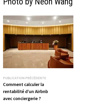
Photo by Neon Wang
Navigation
Publication
PUBLICATION PRÉCÉDENTE
précédente :
Comment calculer la
de
rentabilité d’un Airbnb
l’article
avec conciergerie ?