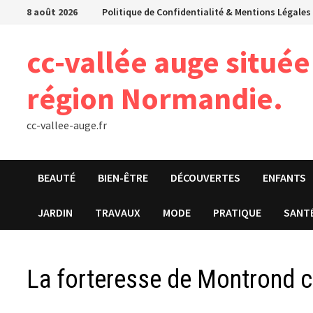
Passer
8 août 2026
Politique de Confidentialité & Mentions Légales
au
contenu
cc-vallée auge situé
région Normandie.
cc-vallee-auge.fr
BEAUTÉ
BIEN-ÊTRE
DÉCOUVERTES
ENFANTS
JARDIN
TRAVAUX
MODE
PRATIQUE
SANT
La forteresse de Montrond c