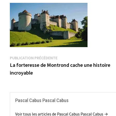
Navigation
Publication
PUBLICATION PRÉCÉDENTE
précédente :
La forteresse de Montrond cache une histoire
de
incroyable
l’article
Pascal Cabus Pascal Cabus
Voir tous les articles de Pascal Cabus Pascal Cabus →