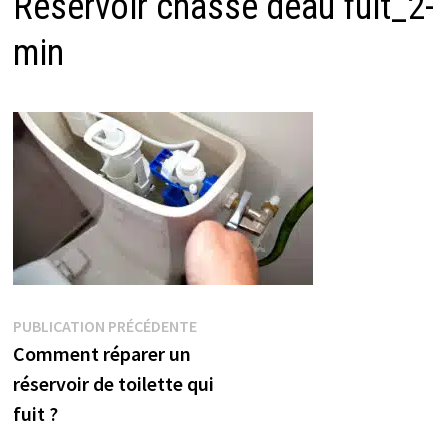
Reservoir chasse deau fuit_2-
min
Navigation
Publication
PUBLICATION PRÉCÉDENTE
précédente :
Comment réparer un
de
réservoir de toilette qui
l’article
fuit ?