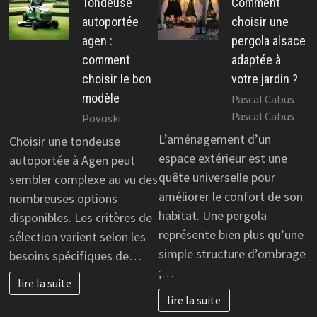
Tondeuse
Comment
autoportée
choisir une
agen :
pergola alsace
comment
adaptée à
choisir le bon
votre jardin ?
modèle
Pascal Cabus
Pascal Cabus
Povoski
L’aménagement d’un
Choisir une tondeuse
espace extérieur est une
autoportée à Agen peut
quête universelle pour
sembler complexe au vu des
améliorer le confort de son
nombreuses options
habitat. Une pergola
disponibles. Les critères de
représente bien plus qu’une
sélection varient selon les
simple structure d’ombrage
besoins spécifiques de…
;…
lire la suite
lire la suite